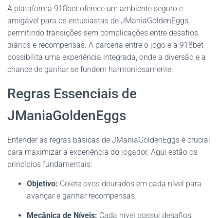
A plataforma 918bet oferece um ambiente seguro e
amigável para os entusiastas de JManiaGoldenEggs,
permitindo transições sem complicações entre desafios
diários e recompensas. A parceria entre o jogo e a 918bet
possibilita uma experiência integrada, onde a diversão e a
chance de ganhar se fundem harmoniosamente.
Regras Essenciais de
JManiaGoldenEggs
Entender as regras básicas de JManiaGoldenEggs é crucial
para maximizar a experiência do jogador. Aqui estão os
princípios fundamentais:
Objetivo:
Colete ovos dourados em cada nível para
avançar e ganhar recompensas.
Mecânica de Níveis:
Cada nível possui desafios