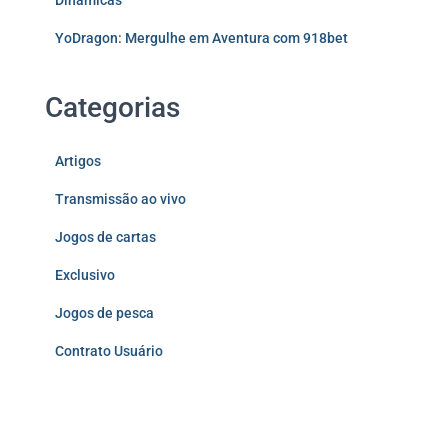
Dinâmicas
YoDragon: Mergulhe em Aventura com 918bet
Categorias
Artigos
Transmissão ao vivo
Jogos de cartas
Exclusivo
Jogos de pesca
Contrato Usuário