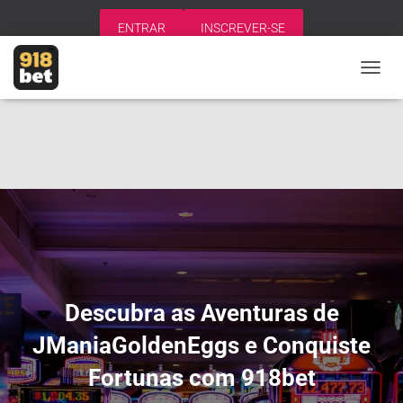
ENTRAR
INSCREVER-SE
A
L
T
E
R
N
A
R
N
A
V
E
G
A
Descubra as Aventuras de
Ç
Ã
JManiaGoldenEggs e Conquiste
O
Fortunas com 918bet