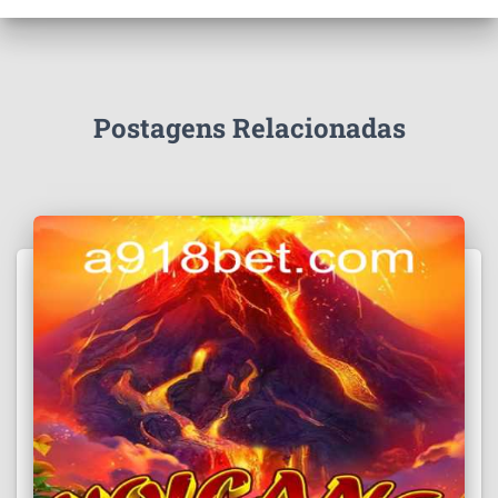
Postagens Relacionadas