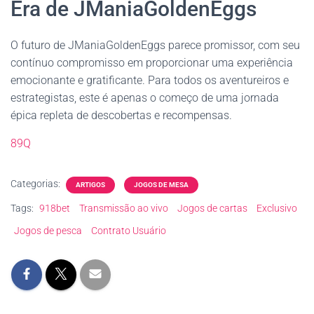
Era de JManiaGoldenEggs
O futuro de JManiaGoldenEggs parece promissor, com seu
contínuo compromisso em proporcionar uma experiência
emocionante e gratificante. Para todos os aventureiros e
estrategistas, este é apenas o começo de uma jornada
épica repleta de descobertas e recompensas.
89Q
Categorias:
ARTIGOS
JOGOS DE MESA
Tags:
918bet
Transmissão ao vivo
Jogos de cartas
Exclusivo
Jogos de pesca
Contrato Usuário