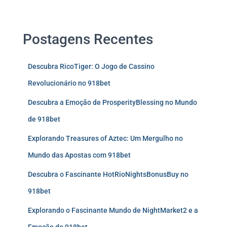
Postagens Recentes
Descubra RicoTiger: O Jogo de Cassino
Revolucionário no 918bet
Descubra a Emoção de ProsperityBlessing no Mundo
de 918bet
Explorando Treasures of Aztec: Um Mergulho no
Mundo das Apostas com 918bet
Descubra o Fascinante HotRioNightsBonusBuy no
918bet
Explorando o Fascinante Mundo de NightMarket2 e a