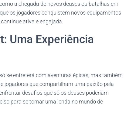
 como a chegada de novos deuses ou batalhas em
m que os jogadores conquistem novos equipamentos
continue ativa e engajada.
: Uma Experiência
 só se entreterá com aventuras épicas, mas também
e jogadores que compartilham uma paixão pela
a enfrentar desafios que só os deuses poderiam
eciso para se tornar uma lenda no mundo de