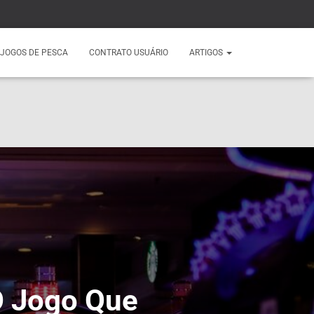
JOGOS DE PESCA
CONTRATO USUÁRIO
ARTIGOS
O Jogo Que