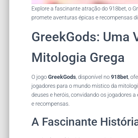
Explore a fascinante atração do 918bet, o G
promete aventuras épicas e recompensas di
GreekGods: Uma 
Mitologia Grega
O jogo
GreekGods
, disponível no
918bet
, of
jogadores para o mundo místico da mitologi
deuses e heróis, convidando os jogadores a
e recompensas.
A Fascinante Histór