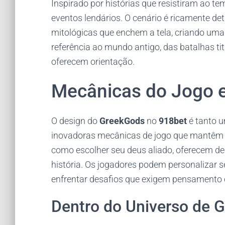
Inspirado por histórias que resistiram ao t
eventos lendários. O cenário é ricamente de
mitológicas que enchem a tela, criando uma
referência ao mundo antigo, das batalhas ti
oferecem orientação.
Mecânicas do Jogo e 
O design do
GreekGods
no
918bet
é tanto u
inovadoras mecânicas de jogo que mantêm o
como escolher seu deus aliado, oferecem d
história. Os jogadores podem personalizar s
enfrentar desafios que exigem pensamento c
Dentro do Universo de 