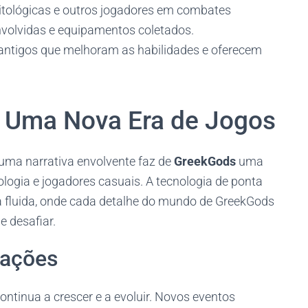
itológicas e outros jogadores em combates
nvolvidas e equipamentos coletados.
 antigos que melhoram as habilidades e oferecem
: Uma Nova Era de Jogos
uma narrativa envolvente faz de
GreekGods
uma
ologia e jogadores casuais. A tecnologia de ponta
 fluida, onde cada detalhe do mundo de GreekGods
e desafiar.
zações
ontinua a crescer e a evoluir. Novos eventos