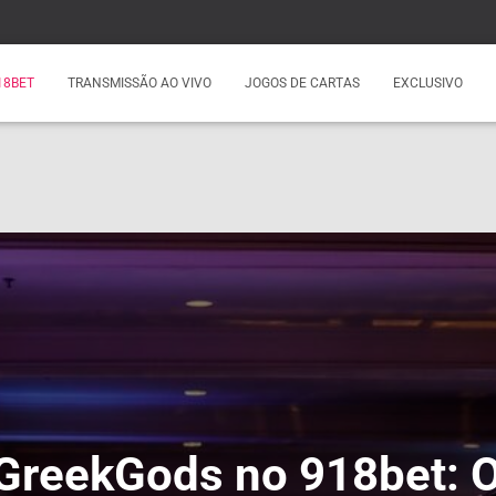
18BET
TRANSMISSÃO AO VIVO
JOGOS DE CARTAS
EXCLUSIVO
GreekGods no 918bet: 