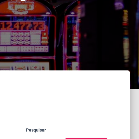
Pesquisar