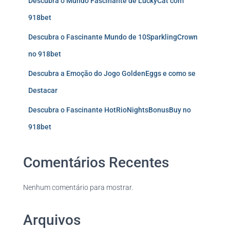
Descubra o Mundo Fascinante de LuckyCat com
918bet
Descubra o Fascinante Mundo de 10SparklingCrown
no 918bet
Descubra a Emoção do Jogo GoldenEggs e como se
Destacar
Descubra o Fascinante HotRioNightsBonusBuy no
918bet
Comentários Recentes
Nenhum comentário para mostrar.
Arquivos