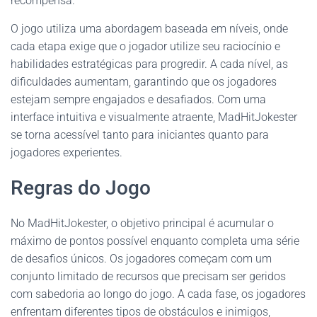
recompensa.
O jogo utiliza uma abordagem baseada em níveis, onde
cada etapa exige que o jogador utilize seu raciocínio e
habilidades estratégicas para progredir. A cada nível, as
dificuldades aumentam, garantindo que os jogadores
estejam sempre engajados e desafiados. Com uma
interface intuitiva e visualmente atraente, MadHitJokester
se torna acessível tanto para iniciantes quanto para
jogadores experientes.
Regras do Jogo
No MadHitJokester, o objetivo principal é acumular o
máximo de pontos possível enquanto completa uma série
de desafios únicos. Os jogadores começam com um
conjunto limitado de recursos que precisam ser geridos
com sabedoria ao longo do jogo. A cada fase, os jogadores
enfrentam diferentes tipos de obstáculos e inimigos,