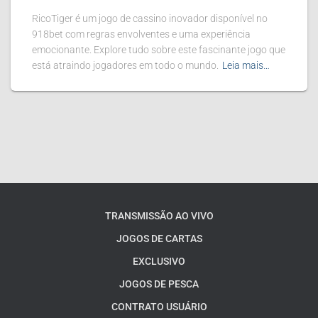
RicoTiger é um jogo de cassino inovador disponível no
918bet com regras envolventes e uma experiência
emocionante. Explore tudo sobre este fascinante jogo que
está atraindo jogadores em todo o mundo.
Leia mais…
TRANSMISSÃO AO VIVO
JOGOS DE CARTAS
EXCLUSIVO
JOGOS DE PESCA
CONTRATO USUÁRIO