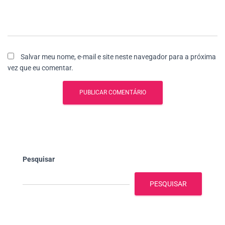
Salvar meu nome, e-mail e site neste navegador para a próxima
vez que eu comentar.
Pesquisar
PESQUISAR