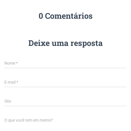
0 Comentários
Deixe uma resposta
Nome
*
E-mail
*
Site
O que você tem em mente?