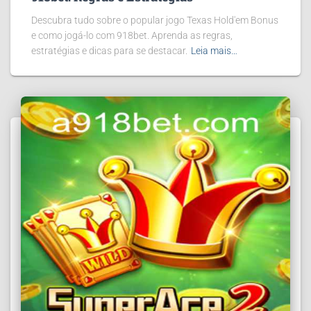
Descubra tudo sobre o popular jogo Texas Hold'em Bonus
e como jogá-lo com 918bet. Aprenda as regras,
estratégias e dicas para se destacar.
Leia mais…