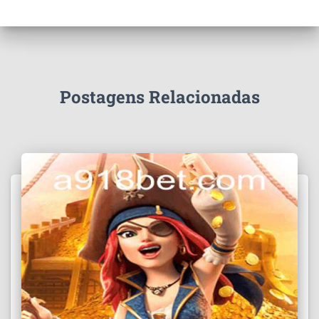
Postagens Relacionadas