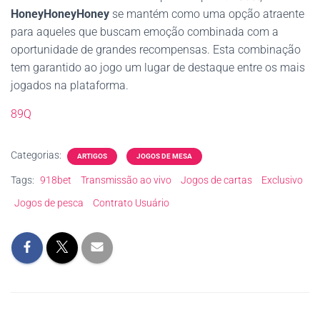
HoneyHoneyHoney
se mantém como uma opção atraente
para aqueles que buscam emoção combinada com a
oportunidade de grandes recompensas. Esta combinação
tem garantido ao jogo um lugar de destaque entre os mais
jogados na plataforma.
89Q
Categorias:
ARTIGOS
JOGOS DE MESA
Tags:
918bet
Transmissão ao vivo
Jogos de cartas
Exclusivo
Jogos de pesca
Contrato Usuário