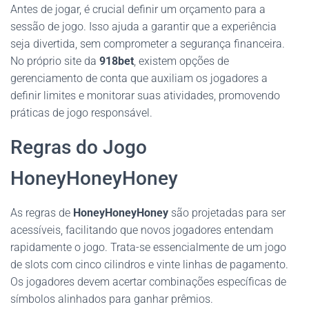
Antes de jogar, é crucial definir um orçamento para a
sessão de jogo. Isso ajuda a garantir que a experiência
seja divertida, sem comprometer a segurança financeira.
No próprio site da
918bet
, existem opções de
gerenciamento de conta que auxiliam os jogadores a
definir limites e monitorar suas atividades, promovendo
práticas de jogo responsável.
Regras do Jogo
HoneyHoneyHoney
As regras de
HoneyHoneyHoney
são projetadas para ser
acessíveis, facilitando que novos jogadores entendam
rapidamente o jogo. Trata-se essencialmente de um jogo
de slots com cinco cilindros e vinte linhas de pagamento.
Os jogadores devem acertar combinações específicas de
símbolos alinhados para ganhar prêmios.