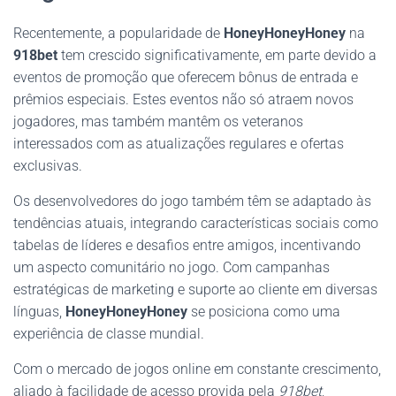
Recentemente, a popularidade de
HoneyHoneyHoney
na
918bet
tem crescido significativamente, em parte devido a
eventos de promoção que oferecem bônus de entrada e
prêmios especiais. Estes eventos não só atraem novos
jogadores, mas também mantêm os veteranos
interessados com as atualizações regulares e ofertas
exclusivas.
Os desenvolvedores do jogo também têm se adaptado às
tendências atuais, integrando características sociais como
tabelas de líderes e desafios entre amigos, incentivando
um aspecto comunitário no jogo. Com campanhas
estratégicas de marketing e suporte ao cliente em diversas
línguas,
HoneyHoneyHoney
se posiciona como uma
experiência de classe mundial.
Com o mercado de jogos online em constante crescimento,
aliado à facilidade de acesso provida pela
918bet
,