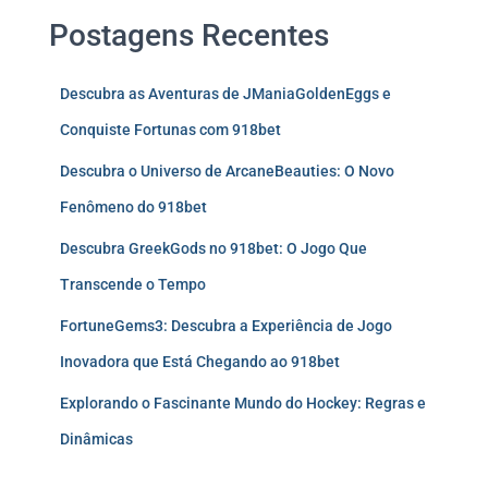
Postagens Recentes
Descubra as Aventuras de JManiaGoldenEggs e
Conquiste Fortunas com 918bet
Descubra o Universo de ArcaneBeauties: O Novo
Fenômeno do 918bet
Descubra GreekGods no 918bet: O Jogo Que
Transcende o Tempo
FortuneGems3: Descubra a Experiência de Jogo
Inovadora que Está Chegando ao 918bet
Explorando o Fascinante Mundo do Hockey: Regras e
Dinâmicas