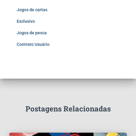
Jogos de cartas
Exclusivo
Jogos de pesca
Contrato Usuário
Postagens Relacionadas