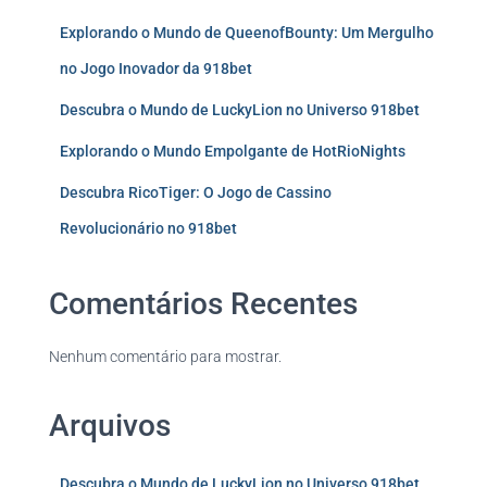
Explorando o Mundo de QueenofBounty: Um Mergulho
no Jogo Inovador da 918bet
Descubra o Mundo de LuckyLion no Universo 918bet
Explorando o Mundo Empolgante de HotRioNights
Descubra RicoTiger: O Jogo de Cassino
Revolucionário no 918bet
Comentários Recentes
Nenhum comentário para mostrar.
Arquivos
Descubra o Mundo de LuckyLion no Universo 918bet