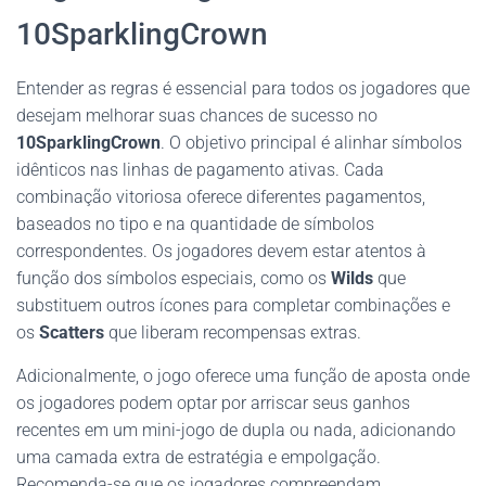
10SparklingCrown
Entender as regras é essencial para todos os jogadores que
desejam melhorar suas chances de sucesso no
10SparklingCrown
. O objetivo principal é alinhar símbolos
idênticos nas linhas de pagamento ativas. Cada
combinação vitoriosa oferece diferentes pagamentos,
baseados no tipo e na quantidade de símbolos
correspondentes. Os jogadores devem estar atentos à
função dos símbolos especiais, como os
Wilds
que
substituem outros ícones para completar combinações e
os
Scatters
que liberam recompensas extras.
Adicionalmente, o jogo oferece uma função de aposta onde
os jogadores podem optar por arriscar seus ganhos
recentes em um mini-jogo de dupla ou nada, adicionando
uma camada extra de estratégia e empolgação.
Recomenda-se que os jogadores compreendam