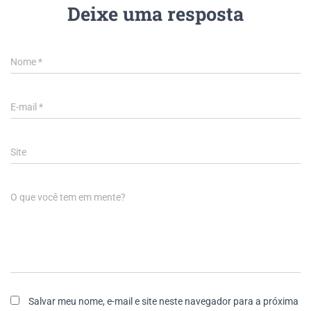
Deixe uma resposta
Nome
*
E-mail
*
Site
O que você tem em mente?
Salvar meu nome, e-mail e site neste navegador para a próxima