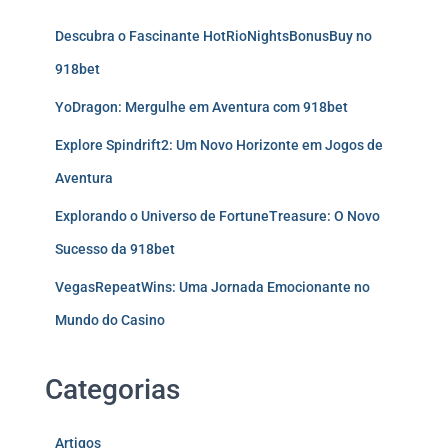
Descubra o Fascinante HotRioNightsBonusBuy no
918bet
YoDragon: Mergulhe em Aventura com 918bet
Explore Spindrift2: Um Novo Horizonte em Jogos de
Aventura
Explorando o Universo de FortuneTreasure: O Novo
Sucesso da 918bet
VegasRepeatWins: Uma Jornada Emocionante no
Mundo do Casino
Categorias
Artigos