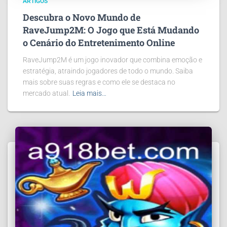
ARTIGOS
Descubra o Novo Mundo de
RaveJump2M: O Jogo que Está Mudando
o Cenário do Entretenimento Online
RaveJump2M é um jogo inovador que combina emoção e
estratégia, atraindo jogadores de todo o mundo. Saiba
mais sobre suas regras e como ele se destaca no
mercado atual.
Leia mais…