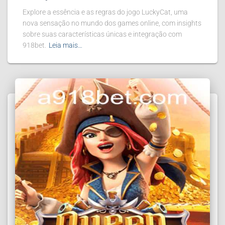
Explore a essência e as regras do jogo LuckyCat, uma
nova sensação no mundo dos games online, com insights
sobre suas características únicas e integração com
918bet.
Leia mais…