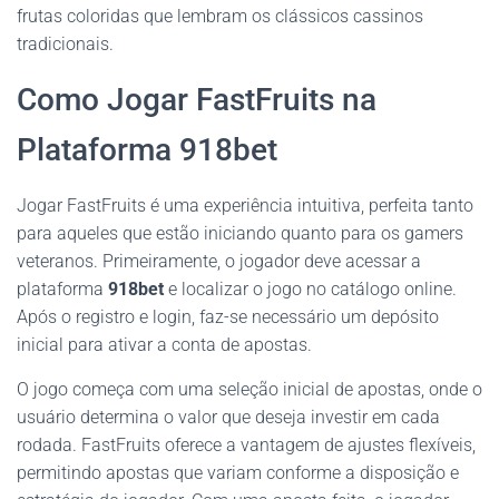
frutas coloridas que lembram os clássicos cassinos
tradicionais.
Como Jogar FastFruits na
Plataforma 918bet
Jogar FastFruits é uma experiência intuitiva, perfeita tanto
para aqueles que estão iniciando quanto para os gamers
veteranos. Primeiramente, o jogador deve acessar a
plataforma
918bet
e localizar o jogo no catálogo online.
Após o registro e login, faz-se necessário um depósito
inicial para ativar a conta de apostas.
O jogo começa com uma seleção inicial de apostas, onde o
usuário determina o valor que deseja investir em cada
rodada. FastFruits oferece a vantagem de ajustes flexíveis,
permitindo apostas que variam conforme a disposição e