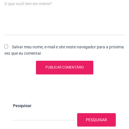
O que você tem em mente?
Salvar meu nome, e-mail e site neste navegador para a próxima
vez que eu comentar.
Pesquisar
PESQUISAR