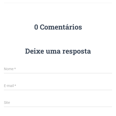
0 Comentários
Deixe uma resposta
Nome
*
E-mail
*
Site