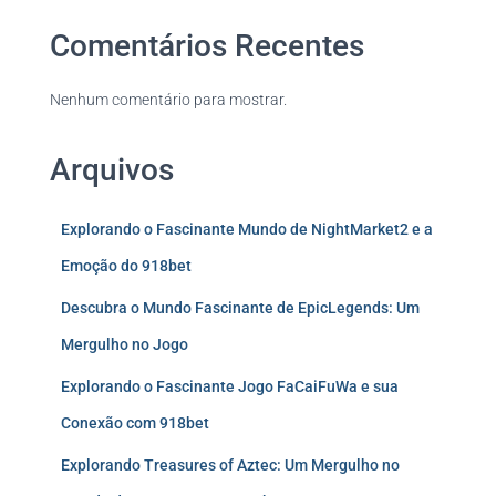
Comentários Recentes
Nenhum comentário para mostrar.
Arquivos
Explorando o Fascinante Mundo de NightMarket2 e a
Emoção do 918bet
Descubra o Mundo Fascinante de EpicLegends: Um
Mergulho no Jogo
Explorando o Fascinante Jogo FaCaiFuWa e sua
Conexão com 918bet
Explorando Treasures of Aztec: Um Mergulho no